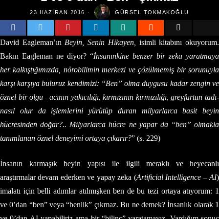
23 HAZIRAN 2016
GÜRSEL TOKMAKOĞLU
David Eagleman’ın
Beyin, Senin Hikayen,
isimli kitabını okuyorum
Bakın Eagleman ne diyor? “
İnsanınkine benzer bir zeka yaratmaya
her kalkıştığımızda, nörobilimin merkezi ve çözülmemiş bir sorunuyla
karşı karşıya buluruz kendimizi: “Ben” olma duygusu kadar zengin ve
öznel bir olgu –acının yakıcılığı, kırmızının kırmızılığı, greyfurtun tadı-
nasıl olur da işlemlerini yürütüp duran milyarlarca basit beyin
hücresinden doğar?.. Milyarlarca hücre ne yapar da “ben” olmakla
tanımlanan öznel deneyimi ortaya çıkarır?
” (s. 229)
İnsanın karmaşık beyin yapısı ile ilgili meraklı ve heyecanlı
araştırmalar devam ederken ve yapay zeka (
Artificial Intelligence – AI
imalatı için belli adımlar atılmışken ben de bu tezi ortaya atıyorum: 1
ve 0’dan “ben” veya “benlik” çıkmaz. Bu ne demek? İnsanlık olarak 1
ve 0’dan AI yapabiliriz ama bir “bilinç” yaratamayız. Vardığım sonuç