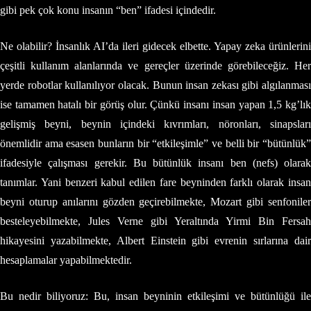
gibi pek çok konu insanın “ben” ifadesi içindedir.
Ne olabilir? İnsanlık AI’da ileri gidecek elbette. Yapay zeka ürünlerini
çeşitli kullanım alanlarında ve gereçler üzerinde görebileceğiz. Her
yerde robotlar kullanılıyor olacak. Bunun insan zekası gibi algılanması
ise tamamen hatalı bir görüş olur. Çünkü insanı insan yapan 1,5 kg’lık
gelişmiş beyni, beynin içindeki kıvrımları, nöronları, sinapsları
önemlidir ama esasen bunların bir “etkileşimle” ve belli bir “bütünlük”
ifadesiyle çalışması gerekir. Bu bütünlük insanı ben (nefs) olarak
tanımlar. Yani benzeri kabul edilen fare beyninden farklı olarak insan
beyni oturup anılarını gözden geçirebilmekte, Mozart gibi senfoniler
besteleyebilmekte, Jules Verne gibi Yeraltında Yirmi Bin Fersah
hikayesini yazabilmekte, Albert Einstein gibi evrenin sırlarına dair
hesaplamalar yapabilmektedir.
Bu nedir biliyoruz: Bu, insan beyninin etkileşimi ve bütünlüğü ile