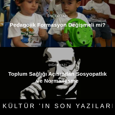
ÖNCEKİ YAZI
Pedagojik Formasyon Değişmeli mi?
DİĞER YAZI
Toplum Sağlığı Açısından Sosyopatlık
ve Normalleşme
KÜLTÜR 'IN SON YAZILARI