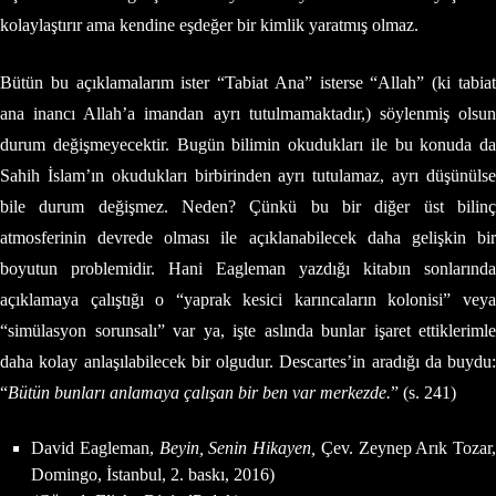
kolaylaştırır ama kendine eşdeğer bir kimlik yaratmış olmaz.
Bütün bu açıklamalarım ister “Tabiat Ana” isterse “Allah” (ki tabiat
ana inancı Allah’a imandan ayrı tutulmamaktadır,) söylenmiş olsun
durum değişmeyecektir. Bugün bilimin okudukları ile bu konuda da
Sahih İslam’ın okudukları birbirinden ayrı tutulamaz, ayrı düşünülse
bile durum değişmez. Neden? Çünkü bu bir diğer üst bilinç
atmosferinin devrede olması ile açıklanabilecek daha gelişkin bir
boyutun problemidir. Hani Eagleman yazdığı kitabın sonlarında
açıklamaya çalıştığı o “yaprak kesici karıncaların kolonisi” veya
“simülasyon sorunsalı” var ya, işte aslında bunlar işaret ettiklerimle
daha kolay anlaşılabilecek bir olgudur. Descartes’in aradığı da buydu:
“
Bütün bunları anlamaya çalışan bir ben var merkezde.
” (s. 241)
David Eagleman,
Beyin, Senin Hikayen,
Çev. Zeynep Arık Tozar,
Domingo, İstanbul, 2. baskı, 2016)