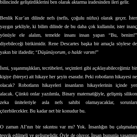
bilincinde geliştirdiklerini ben olarak aktarma iradesinden ileri gelir.
Benlik Kur’an dilinde nefs (nefis, çoğulu nüfus) olarak geçer. İster
yaygın şekliyle, ki bilim dilinde de bu daha çok kullanılır, ister inanç
yönüyle ele alalım, temelde insanı insan yapan “Bu, benim!”
diyebileceği birikimidir. Rene Descartes başka bir amaçla söylese de
yakın bir ifadedir; “
Düşünüyorum, o halde varım!
”
İsmi, yaşanmışlıkları, tecrübeleri, seçimleri gibi açıklayabileceğimiz bir
kişiye (bireye) ait hikaye her şeyin esasıdır. Peki robotların hikayesi ne
olacak? Robotların hikayeleri insanların hikayelerinin içinde yer
alacak. Çünkü onlar yazılımla, Binary matematiğiyle, gelişmiş silikon
zeka üniteleriyle asla nefs sahibi olamayacaklar, sorunları
çözebilecekler. Bu kadar net bir konudur bu.
O zaman AI’nın bir sıkıntısı var mı? Yok. İnsanlığın bu çalışmaları
teşvik edilmeli ve gelişmelidir. Öyle de oluyor. İnsan bununla yaşamını