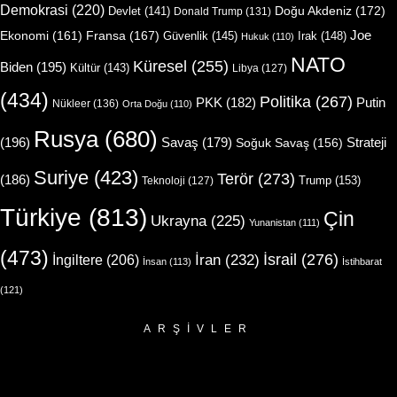
Demokrasi
(220)
Doğu Akdeniz
(172)
Devlet
(141)
Donald Trump
(131)
Joe
Ekonomi
(161)
Fransa
(167)
Güvenlik
(145)
Irak
(148)
Hukuk
(110)
NATO
Küresel
(255)
Biden
(195)
Kültür
(143)
Libya
(127)
(434)
Politika
(267)
Putin
PKK
(182)
Nükleer
(136)
Orta Doğu
(110)
Rusya
(680)
(196)
Strateji
Savaş
(179)
Soğuk Savaş
(156)
Suriye
(423)
Terör
(273)
(186)
Trump
(153)
Teknoloji
(127)
Türkiye
(813)
Çin
Ukrayna
(225)
Yunanistan
(111)
(473)
İsrail
(276)
İngiltere
(206)
İran
(232)
İnsan
(113)
İstihbarat
(121)
ARŞIVLER
Arşivler