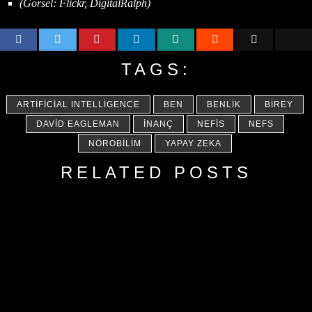
(Görsel: Flickr, DigitalRalph)
TAGS:
ARTIFICIAL INTELLIGENCE
BEN
BENLIK
BIREY
DAVID EAGLEMAN
İNANÇ
NEFIS
NEFS
NÖROBILIM
YAPAY ZEKA
RELATED POSTS