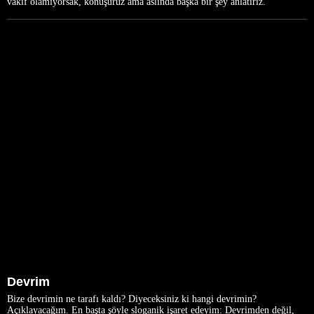
vakıf olamıyorsak, konuşuruz ama aslında başka bir şey anlatırız.
Devrim
Bize devrimin ne tarafı kaldı? Diyeceksiniz ki hangi devrimin?
Açıklayacağım. En başta şöyle sloganik işaret edeyim: Devrimden değil,