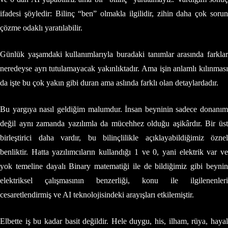
ifadesi şöyledir: Bilinç “ben” olmakla ilgilidir, zihin daha çok sorun
çözme odaklı yaratılabilir.
Günlük yaşamdaki kullanımlarıyla buradaki tanımlar arasında farklar
neredeyse ayrı tutulamayacak yakınlıktadır. Ama işin anlamlı kılınması
da işte bu çok yakın gibi duran ama aslında farklı olan detaylardadır.
Bu yargıya nasıl geldiğim malumdur. İnsan beyninin sadece donanım
değil aynı zamanda yazılımla da mücehhez olduğu aşikârdır. Bir üst
birleştirici daha vardır, bu bilinçlilikle açıklayabildiğimiz öznel
benliktir. Hatta yazılımcıların kullandığı 1 ve 0, yani elektrik var ve
yok temeline dayalı Binary matematiği ile de bildiğimiz gibi beynin
elektriksel çalışmasının benzerliği, konu ile ilgilenenleri
cesaretlendirmiş ve AI teknolojisindeki arayışları etkilemiştir.
Elbette iş bu kadar basit değildir. Hele duygu, his, ilham, rüya, hayal