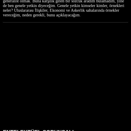
generalist olmak. Buna karşılık gelen bir sözcük aradım bulamadım, yine
de ben genele yetkin diyeceğim. Genele yetkin kimseler kimler, örnekleri
neler? Uluslararası İlişkiler, Ekonomi ve Askerlik sahalarında örnekler
vereceğim, neden gerekli, bunu açıklayacağım.