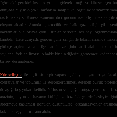
“görmek” gerekir! İnsan sayısının giderek arttığı ve küreselleşen bu
dünyada büyük ölçekli imkânlara sahip ülke, örgüt ve sermayedarlara
rastlamaktayız. Küreselleşmenin itici gücünü ise bilişim teknolojileri
oluşturmaktadır. Anında gazetecilik ve halk gazeteciliği gibi yeni
kavramlar bile ortaya çıktı. Bunlar herkesin her şeyi öğrenmesinin
kanıtıdır. Hele dünyada günden güne zengin ile fakirin arasında makas
gittikçe açılıyorsa ve diğer tarafta zenginin tarifi akıl almaz sıfırlı
sayılarla ifade ediliyorsa, o halde birinin diğerini görmemesi kadar abes
bir şey düşünülemez.
Küreselleşme
ile ilgili bir tespit yaparsak, dünyada yardım yapılacak
coğrafyalar ve toplumlar ile gerçekleştirilmesi gereken büyük projeler
üç aşağı beş yukarı bellidir. Nüfusun ve açlığın artışı, çevre sorunları,
arazinin, suyun ve havanın kirliliği ve bazı bölgelerde besleyiciliğini
gidermeye başlaması konuları düşünülürse, organizasyonlar arasında
köklü bir eşgüdüm aranmalıdır.