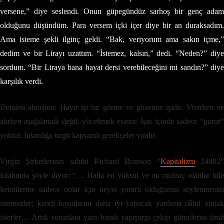
versene,” diye seslendi. Onun güpegündüz sarhoş bir genç adam
olduğunu düşündüm. Para versem içki içer diye bir an duraksadım.
Ama isteme şekli ilginç geldi. “Bak, veriyorum ama sakın içme,”
dedim ve bir Lirayı uzattım. “İstemez, kalsın,” dedi. “Neden?” diye
sordum. “Bir Liraya bana hayat dersi verebileceğini mi sandın?” diye
karşılık verdi.
Dersimi almıştım: Hayır işi bir görme ve gözetme işidir. Verirken ve
alırken aşağılamak değil, yüceltmek esastır. İşin içinde sadece “gurur”
yoktur. İnsanlığa özgü kapsamlı gerekçeler vardır.
Virgin Şirketlerinin sahibi Richard Branson “
Kapitalizm
24902
kitabında şöyle diyor: “… Hatta en yoksul ve en muhtaç olanlar bile
kendilerine sadece onlar için neyin yararlı olduğunun söylenmesini
istemezler; kendi hayatlarını daha iyi yapacak yardıma dâhil olmak
isterler… Artık sorunlara yara bandı yapıştırıp çekip gitmelerini ümit