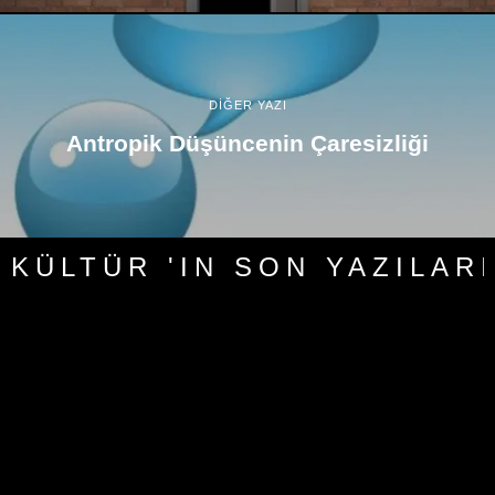
DİĞER YAZI
Antropik Düşüncenin Çaresizliği
KÜLTÜR 'IN SON YAZILARI