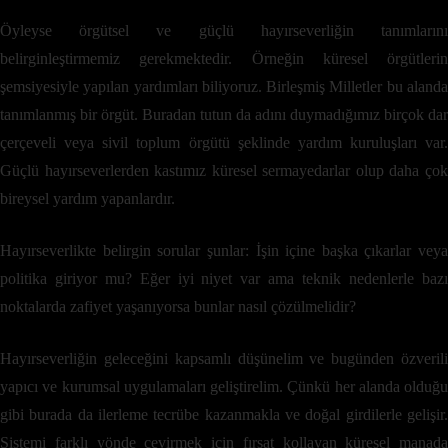
Öyleyse örgütsel ve güçlü hayırseverliğin tanımlarını
belirginleştirmemiz gerekmektedir. Örneğin küresel örgütlerin
şemsiyesiyle yapılan yardımları biliyoruz. Birleşmiş Milletler bu alanda
tanımlanmış bir örgüt. Buradan tutun da adını duymadığımız birçok dar
çerçeveli veya sivil toplum örgütü şeklinde yardım kuruluşları var.
Güçlü hayırseverlerden kastımız küresel sermayedarlar olup daha çok
bireysel yardım yapanlardır.
Hayırseverlikte belirgin sorular şunlar: İşin içine başka çıkarlar veya
politika giriyor mu? Eğer iyi niyet var ama teknik nedenlerle bazı
noktalarda zafiyet yaşanıyorsa bunlar nasıl çözülmelidir?
Hayırseverliğin geleceğini kapsamlı düşünelim ve bugünden özverili
yapıcı ve kurumsal uygulamaları geliştirelim. Çünkü her alanda olduğu
gibi burada da ilerleme tecrübe kazanmakla ve doğal girdilerle gelişir.
Sistemi farklı yönde çevirmek için fırsat kollayan küresel manada