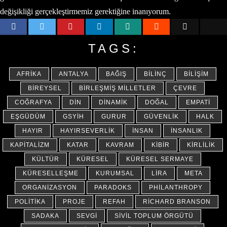
değişikliği gerçekleştirmemiz gerektiğine inanıyorum.
TAGS:
AFRIKA
ANTALYA
BAĞIŞ
BILINÇ
BILIŞIM
BIREYSEL
BIRLEŞMIŞ MILLETLER
ÇEVRE
COĞRAFYA
DIN
DINAMIK
DOĞAL
EMPATI
EŞGÜDÜM
GSYİH
GURUR
GÜVENLIK
HALK
HAYIR
HAYIRSEVERLIK
İNSAN
İNSANLIK
KAPITALIZM
KATAR
KAVRAM
KIBIR
KIRLILIK
KÜLTÜR
KÜRESEL
KÜRESEL SERMAYE
KÜRESELLEŞME
KURUMSAL
LIRA
META
ORGANIZASYON
PARADOKS
PHILANTHROPY
POLITIKA
PROJE
REFAH
RICHARD BRANSON
SADAKA
SEVGI
SIVIL TOPLUM ÖRGÜTÜ