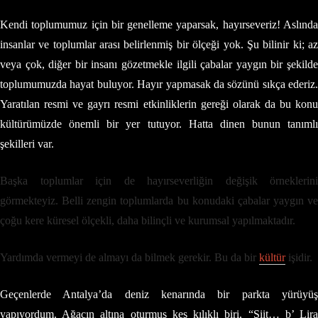
Kendi toplumumuz için bir genelleme yaparsak, hayırseveriz! Aslında
insanlar ve toplumlar arası belirlenmiş bir ölçeği yok. Şu bilinir ki; az
veya çok, diğer bir insanı gözetmekle ilgili çabalar yaygın bir şekilde
toplumumuzda hayat buluyor. Hayır yapmasak da sözünü sıkça ederiz.
Yaratılan resmi ve gayrı resmi etkinliklerin gereği olarak da bu konu
kültürümüzde önemli bir yer tutuyor. Hatta dinen bunun tanımlı
şekilleri var.
Başka toplumlar için de hayırseverliğin değişik örneklerini
görmekteyiz. Belli zengin toplumlarda bu konudaki çabalar yaygın ve
çoğu kere küresel ölçekli, daha bilinçli ve kurumsal yapılmaktadır.
Yardımda vermeyi de almayı da bilmek gerekir. Bu da bir
kültür
işidir.
Geçenlerde Antalya’da deniz kenarında bir parkta yürüyüş
yapıyordum. Ağacın altına oturmuş keş kılıklı biri, “Şiit… b’ Lira