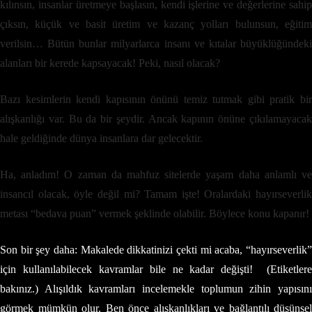
kılınsın, insanlar üretmeye başlasın, kendi işlerine ve değerlerine sahip
çıksın, küçük ve basit üretim ve kazanç yolları bulunsun, eğitim
verilsin… Bütün bunlar milyarlarca insanı ve kıtalar büyüklüğündeki
alanları bir kerede kapsayacak! Peki, nasıl olacak?
Bazı kesimlerin kendi kapısının önünü temiz tutmak gibi pratik bir
alışkanlığı var. Bu da bir şeydir. Ancak kapının önüne çıkılamayacak
hale geldiğinde dünya insanlara dar gelecektir.
Ha, anladım! O zaman da mahfuz sitelerde yaşam daha anlamlı ve
insancıl olacak, öyle değil mi? Tamam işte! Oralardaki hayırseverlik
metası “bedava puan” vermek şeklinde olabilir. Böylece konu kapanır!
Son bir şey daha: Makalede dikkatinizi çekti mi acaba, “hayırseverlik”
için kullanılabilecek kavramlar bile ne kadar değişti! (Etiketlere
bakınız.) Alışıldık kavramları incelemekle toplumun zihin yapısını
görmek mümkün olur. Ben önce alışkanlıkları ve bağlantılı düşünsel