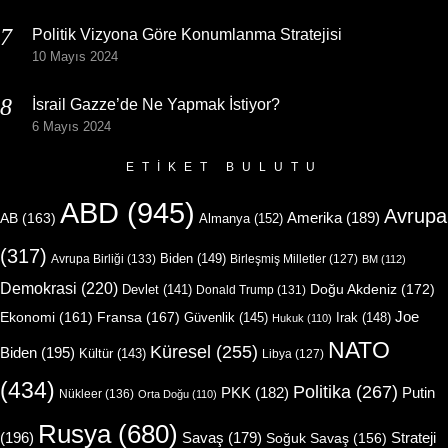
Politik Vizyona Göre Konumlanma Stratejisi
10 Mayıs 2024
İsrail Gazze’de Ne Yapmak İstiyor?
6 Mayıs 2024
ETIKET BULUTU
ABD
(945)
Avrupa
Amerika
(189)
AB
(163)
Almanya
(152)
(317)
Biden
(149)
Avrupa Birliği
(133)
Birleşmiş Milletler
(127)
BM
(112)
Demokrasi
(220)
Doğu Akdeniz
(172)
Devlet
(141)
Donald Trump
(131)
Joe
Ekonomi
(161)
Fransa
(167)
Güvenlik
(145)
Irak
(148)
Hukuk
(110)
NATO
Küresel
(255)
Biden
(195)
Kültür
(143)
Libya
(127)
(434)
Politika
(267)
Putin
PKK
(182)
Nükleer
(136)
Orta Doğu
(110)
Rusya
(680)
(196)
Strateji
Savaş
(179)
Soğuk Savaş
(156)