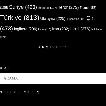
Suriye
(423)
Terör
(273)
(186)
Trump
(153)
Teknoloji
(127)
Türkiye
(813)
Çin
Ukrayna
(225)
Yunanistan
(111)
(473)
İsrail
(276)
İngiltere
(206)
İran
(232)
İnsan
(113)
İstihbarat
(121)
ARŞIVLER
Arşivler
BUL
SITEYE GIRIŞ