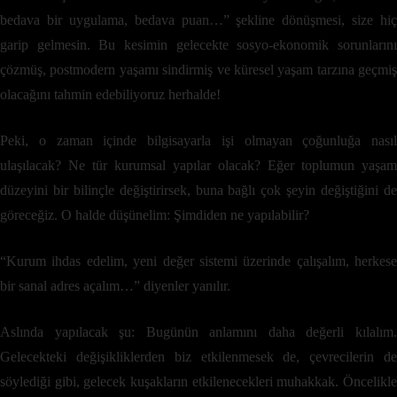
bedava bir uygulama, bedava puan…” şekline dönüşmesi, size hiç
garip gelmesin. Bu kesimin gelecekte sosyo-ekonomik sorunlarını
çözmüş, postmodern yaşamı sindirmiş ve küresel yaşam tarzına geçmiş
olacağını tahmin edebiliyoruz herhalde!
Peki, o zaman içinde bilgisayarla işi olmayan çoğunluğa nasıl
ulaşılacak? Ne tür kurumsal yapılar olacak? Eğer toplumun yaşam
düzeyini bir bilinçle değiştirirsek, buna bağlı çok şeyin değiştiğini de
göreceğiz. O halde düşünelim: Şimdiden ne yapılabilir?
“Kurum ihdas edelim, yeni değer sistemi üzerinde çalışalım, herkese
bir sanal adres açalım…” diyenler yanılır.
Aslında yapılacak şu: Bugünün anlamını daha değerli kılalım.
Gelecekteki değişikliklerden biz etkilenmesek de, çevrecilerin de
söylediği gibi, gelecek kuşakların etkilenecekleri muhakkak. Öncelikle