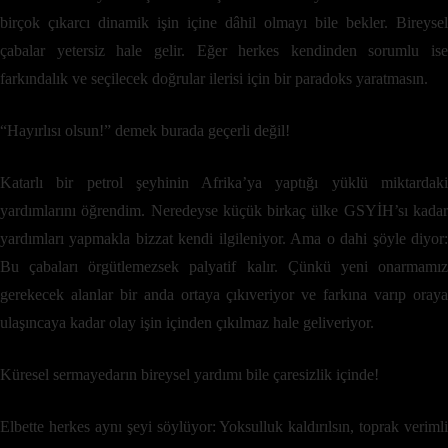
birçok çıkarcı dinamik işin içine dâhil olmayı bile bekler. Bireysel
çabalar yetersiz hale gelir. Eğer herkes kendinden sorumlu ise
farkındalık ve seçilecek doğrular ilerisi için bir paradoks yaratmasın.
“Hayırlısı olsun!” demek burada geçerli değil!
Katarlı bir petrol şeyhinin Afrika’ya yaptığı yüklü miktardaki
yardımlarını öğrendim. Neredeyse küçük birkaç ülke GSYİH’sı kadar
yardımları yapmakla bizzat kendi ilgileniyor. Ama o dahi şöyle diyor:
Bu çabaları örgütlemezsek palyatif kalır. Çünkü yeni onarmamız
gerekecek alanlar bir anda ortaya çıkıveriyor ve farkına varıp oraya
ulaşıncaya kadar olay işin içinden çıkılmaz hale geliveriyor.
Küresel sermayedarın bireysel yardımı bile çaresizlik içinde!
Elbette herkes aynı şeyi söylüyor: Yoksulluk kaldırılsın, toprak verimli