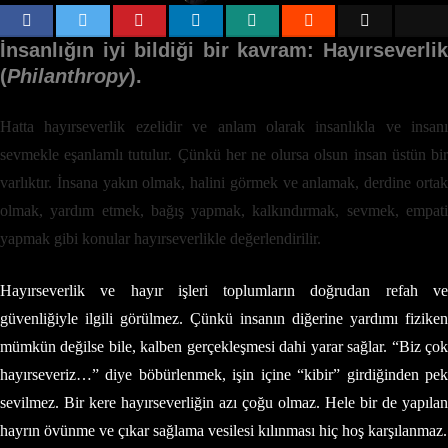
İnsanlığın iyi bildiği bir kavram: Hayırseverlik
(
Philanthropy
).
Hatta hayırseverlik ezelidir ve anlam olarak insanlıkla ve insanı
sevmekle eşanlamlı tutulur. Çünkü her ne olursa olsun insan üstün bir
varlıktır. İnsana yakın olmak, halini görmek ve anlamak, derdine ortak
olmak, yardım etmek, bağış yapmak, kalkındırmak, sevmek, empati
yapmak gibi konular hayırseverlikle değerlendirilir.
Hayırseverlik ve hayır işleri toplumların doğrudan refah ve
güvenliğiyle ilgili görülmez. Çünkü insanın diğerine yardımı fiziken
mümkün değilse bile, kalben gerçekleşmesi dahi yarar sağlar. “Biz çok
hayırseveriz…” diye böbürlenmek, işin içine “kibir” girdiğinden pek
sevilmez. Bir kere hayırseverliğin azı çoğu olmaz. Hele bir de yapılan
hayrın övünme ve çıkar sağlama vesilesi kılınması hiç hoş karşılanmaz.