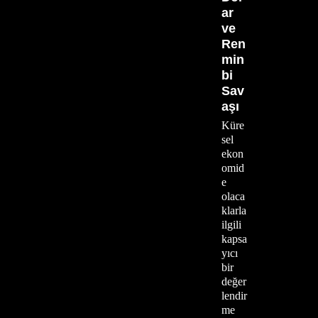
ar
ve
Ren
min
bi
Sav
aşı
Küre
sel
ekon
omid
e
olaca
klarla
ilgili
kapsa
yıcı
bir
değer
lendir
me