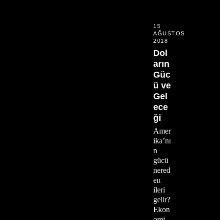
15
AĞUSTOS
2018
Dol
arın
Güc
ü ve
Gel
ece
ği
Amer
ika’nı
n
gücü
nered
en
ileri
gelir?
Ekon
omi,