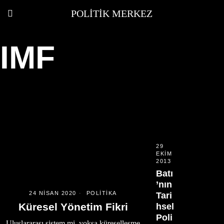
POLITIK MERKEZ
IMF
29
EKIM
2013
Batı
’nın
24 NISAN 2020
POLITIKA
Tari
Küresel Yönetim Fikri
hsel
Poli
Uluslararası sistem mi, yoksa küreselleşme