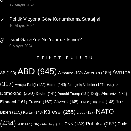
12 Mayıs 2024
Politik Vizyona Göre Konumlanma Stratejisi
10 Mayıs 2024
İsrail Gazze’de Ne Yapmak İstiyor?
6 Mayıs 2024
ETIKET BULUTU
ABD
(945)
Avrupa
Amerika
(189)
AB
(163)
Almanya
(152)
(317)
Biden
(149)
Avrupa Birliği
(133)
Birleşmiş Milletler
(127)
BM
(112)
Demokrasi
(220)
Doğu Akdeniz
(172)
Devlet
(141)
Donald Trump
(131)
Joe
Ekonomi
(161)
Fransa
(167)
Güvenlik
(145)
Irak
(148)
Hukuk
(110)
NATO
Küresel
(255)
Biden
(195)
Kültür
(143)
Libya
(127)
(434)
Politika
(267)
Putin
PKK
(182)
Nükleer
(136)
Orta Doğu
(110)