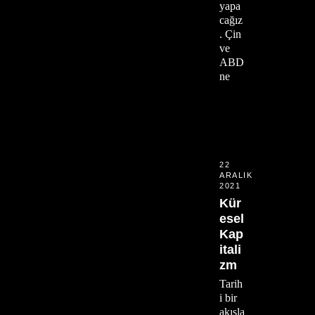
yapa
cağız
. Çin
ve
ABD
ne
22
ARALIK
2021
Kür
esel
Kap
itali
zm
Tarih
i bir
akışla