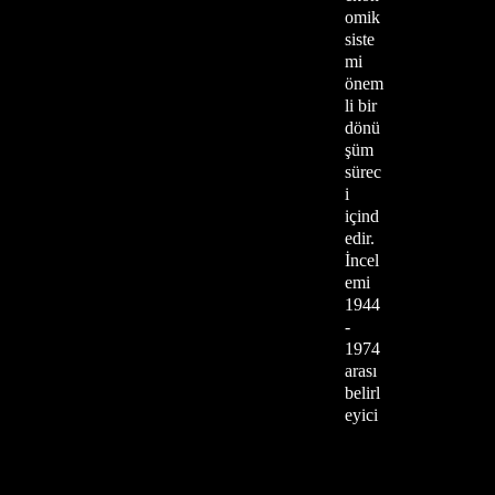
omik
siste
mi
önem
li bir
dönü
şüm
sürec
i
içind
edir.
İncel
emi
1944
-
1974
arası
belirl
eyici