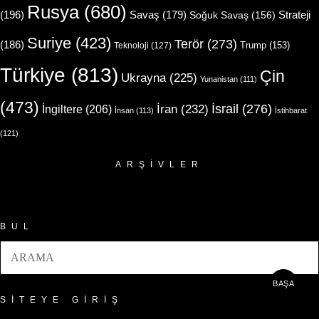
Rusya
(680)
(196)
Strateji
Savaş
(179)
Soğuk Savaş
(156)
Suriye
(423)
Terör
(273)
(186)
Trump
(153)
Teknoloji
(127)
Türkiye
(813)
Çin
Ukrayna
(225)
Yunanistan
(111)
(473)
İsrail
(276)
İngiltere
(206)
İran
(232)
İnsan
(113)
İstihbarat
(121)
ARŞIVLER
Arşivler
BUL
BAŞA
SITEYE GIRIŞ