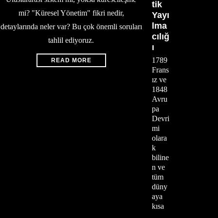
tik
mi? "Küresel Yönetim" fikri nedir,
Yayı
lma
detaylarında neler var? Bu çok önemli soruları
cılığ
tahlil ediyoruz.
ı
1789
READ MORE
Frans
ız ve
1848
Avru
pa
Devri
mi
olara
k
biline
n ve
tüm
düny
aya
kısa