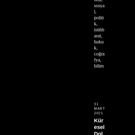
sosya
l,
politi
k,
istihb
arat,
huku
k,
coğra
fya,
bilim
31
MART
2021
Kür
esel
Dol