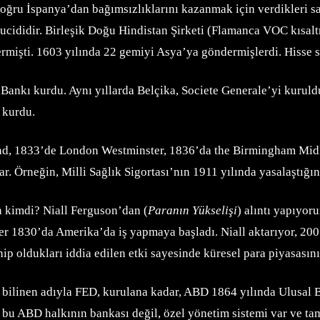
 doğru İspanya’dan bağımsızlıklarını kazanmak için verdikleri 
 mucididir. Birleşik Doğu Hindistan Şirketi (Flamanca VOC kısa
vermişti. 1603 yılında 22 gemiyi Asya’ya göndermişlerdi. Hisse s
ankı kurdu. Aynı yıllarda Belçika, Societe Generale’yi kuruld
 kurdu.
and, 1833’de London Westminster, 1836’da the Birmingham Midl
r. Örneğin, Milli Sağlık Sigortası’nın 1911 yılında yasalaştığı
n kimdi? Niall Ferguson’dan (
Paranın Yükselişi
) alıntı yapıyor
ldler 1830’da Amerika’da iş yapmaya başladı. Niall aktarıyor, 
 oldukları iddia edilen etki sayesinde küresel para piyasasını 
 bilinen adıyla FED, kurulana kadar, ABD 1864 yılında Ulusal B
 bu ABD halkının bankası değil, özel yönetim sistemi var ve tam