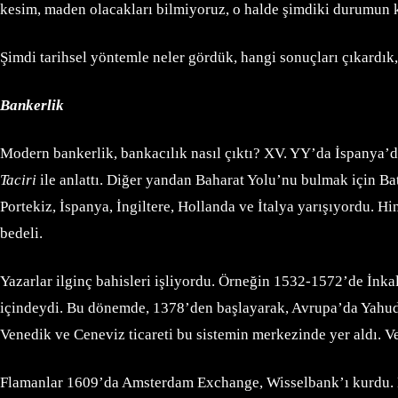
kesim, maden olacakları bilmiyoruz, o halde şimdiki durumun ka
Şimdi tarihsel yöntemle neler gördük, hangi sonuçları çıkardık,
Bankerlik
Modern bankerlik, bankacılık nasıl çıktı? XV. YY’da İspanya’d
Taciri
ile anlattı. Diğer yandan Baharat Yolu’nu bulmak için Batı 
Portekiz, İspanya, İngiltere, Hollanda ve İtalya yarışıyordu. H
bedeli.
Yazarlar ilginç bahisleri işliyordu. Örneğin 1532-1572’de İnkal
içindeydi. Bu dönemde, 1378’den başlayarak, Avrupa’da Yahudi 
Venedik ve Ceneviz ticareti bu sistemin merkezinde yer aldı. V
Flamanlar 1609’da Amsterdam Exchange, Wisselbank’ı kurdu. Bu 