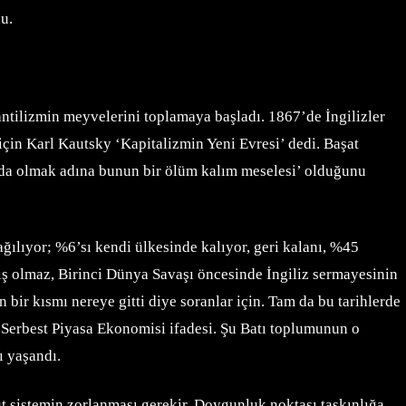
u.
tilizmin meyvelerini toplamaya başladı. 1867’de İngilizler
çin Karl Kautsky ‘Kapitalizmin Yeni Evresi’ dedi. Başat
unda olmak adına bunun bir ölüm kalım meselesi’ olduğunu
dağılıyor; %6’sı kendi ülkesinde kalıyor, geri kalanı, %45
 olmaz, Birinci Dünya Savaşı öncesinde İngiliz sermayesinin
bir kısmı nereye gitti diye soranlar için. Tam da bu tarihlerde
n Serbest Piyasa Ekonomisi ifadesi. Şu Batı toplumunun o
ı yaşandı.
t sistemin zorlanması gerekir. Doygunluk noktası taşkınlığa,