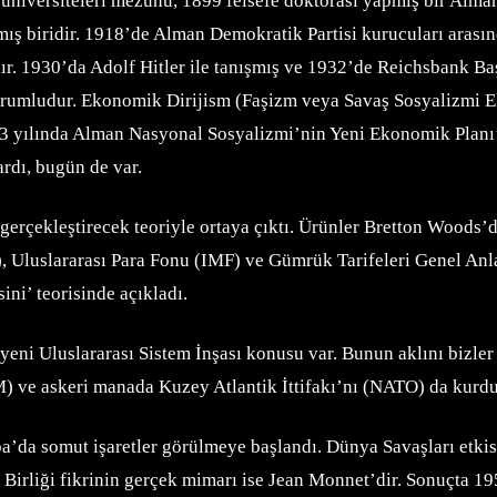
ji üniversiteleri mezunu, 1899 felsefe doktorası yapmış bir Alm
ış biridir. 1918’de Alman Demokratik Partisi kurucuları arası
sıdır. 1930’da Adolf Hitler ile tanışmış ve 1932’de Reichsbank 
rumludur. Ekonomik Dirijism (Faşizm veya Savaş Sosyalizmi Ek
1933 yılında Alman Nasyonal Sosyalizmi’nin Yeni Ekonomik Pla
ardı, bugün de var.
rçekleştirecek teoriyle ortaya çıktı. Ürünler Bretton Woods’da
, Uluslararası Para Fonu (IMF) ve Gümrük Tarifeleri Genel An
sini’ teorisinde açıkladı.
yeni Uluslararası Sistem İnşası konusu var. Bunun aklını bizle
M) ve askeri manada Kuzey Atlantik İttifakı’nı (NATO) da kurdu
 somut işaretler görülmeye başlandı. Dünya Savaşları etkisiyl
a Birliği fikrinin gerçek mimarı ise Jean Monnet’dir. Sonuçta 1