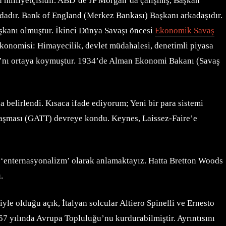
an milliyetçisidir. ABD’de JP Morgan’da çalışmış, Başkan
ndadır. Bank of England (Merkez Bankası) Başkanı arkadaşıdır.
Başkanı olmuştur. İkinci Dünya Savaşı öncesi
Ekonomik Savaş
onomisi: Himayecilik, devlet müdahalesi, denetimli piyasa
nı’nı ortaya koymuştur. 1934’de Alman Ekonomi Bakanı (Savaş
 belirlendi. Kısaca ifade ediyorum; Yeni bir para sistemi
laşması (GATT) devreye kondu. Keynes, Laissez-Faire’e
r ‘enternasyonalizm’ olarak anlamaktayız. Hatta Bretton Woods
.
e olduğu açık, İtalyan solcular Altiero Spinelli ve Ernesto
957 yılında Avrupa Topluluğu’nu kurdurabilmiştir. Ayrıntısını