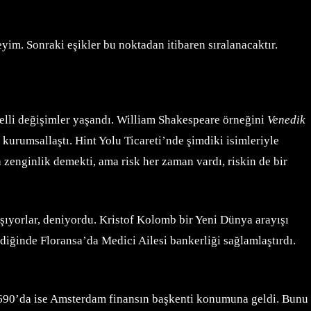
yim. Sonraki eşikler bu noktadan itibaren sıralanacaktır.
belli değişimler yaşandı. William Shakespeare örneğini
Venedik
, kurumsallaştı. Hint Yolu Ticareti’nde şimdiki isimleriyle
a zenginlik demekti, ama risk her zaman vardı, riskin de bir
aşıyorlar, deniyordu. Kristof Kolomb bir Yeni Dünya arayışı
iğinde Floransa’da Medici Ailesi bankerliği sağlamlaştırdı.
 1690’da ise Amsterdam finansın başkenti konumuna geldi. Bunu