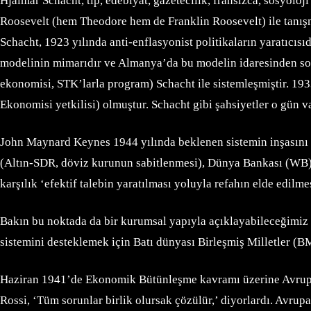
Hjalmar Schacht, tıp, edebiyat, gazetecilik, fransızca, sosyolo
Roosevelt (hem Theodore hem de Franklin Roosevelt) ile tanışm
Schacht, 1923 yılında anti-enflasyonist politikaların yaratıcı
modelinin mimarıdır ve Almanya’da bu modelin idaresinden so
ekonomisi, STK’larla program) Schacht ile sistemleşmiştir. 
Ekonomisi yetkilisi) olmuştur. Schacht gibi şahsiyetler o gün v
John Maynard Keynes 1944 yılında beklenen sistemin inşasını ge
(Altın-SDR, döviz kurunun sabitlenmesi), Dünya Bankası (WB)
karşılık ‘efektif talebin yaratılması yoluyla refahın elde edilme
Bakın bu noktada da bir kurumsal yapıyla açıklayabileceğimiz 
sistemini desteklemek için Batı dünyası Birleşmiş Milletler (B
Haziran 1941’de Ekonomik Bütünleşme kavramı üzerine Avrupa’da
Rossi, ‘Tüm sorunlar birlik olursak çözülür,’ diyorlardı. Avrup