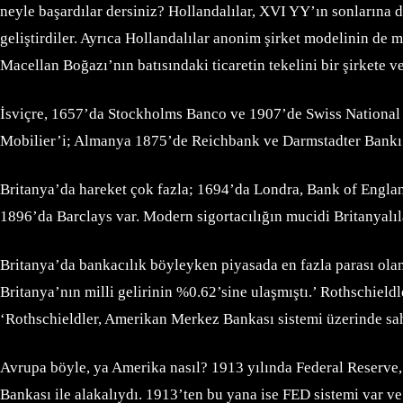
neyle başardılar dersiniz? Hollandalılar, XVI YY’ın sonlarına
geliştirdiler. Ayrıca Hollandalılar anonim şirket modelinin de
Macellan Boğazı’nın batısındaki ticaretin tekelini bir şirkete 
İsviçre, 1657’da Stockholms Banco ve 1907’de Swiss National B
Mobilier’i; Almanya 1875’de Reichbank ve Darmstadter Bankı
Britanya’da hareket çok fazla; 1694’da Londra, Bank of Engl
1896’da Barclays var. Modern sigortacılığın mucidi Britanyalıla
Britanya’da bankacılık böyleyken piyasada en fazla parası ola
Britanya’nın milli gelirinin %0.62’sine ulaşmıştı.’ Rothschie
‘Rothschieldler, Amerikan Merkez Bankası sistemi üzerinde sahip
Avrupa böyle, ya Amerika nasıl? 1913 yılında Federal Reserve,
Bankası ile alakalıydı. 1913’ten bu yana ise FED sistemi var ve