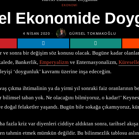
EKONOMI
el Ekonomide Doy
4 NISAN 2020
GÜRSEL TOKMAKOĞLU
ar ve sonra bir değişim söz konusu olacak. Bugüne kadar olanlar
kalede, Bankerlik,
Emperyalizm
ve Enternasyonalizm,
Küresell
işleyişi ‘doygunluk’ kavramı üzerine inşa edeceğim.
vaş çıkma ihtimalinin ya da yirmi yıl sonraki faiz oranlarının 
bir bilimsel taban yok. Ne olacağını bilmiyoruz, o kadar!’ Keyn
e ve doğal felaketler yaşandı. Bugün bile sokağa çıkamıyoruz, k
 fazla kriz var diyenleri ciddiye aldıktan sonra, tarihsel akış
en tahmin etmek mümkün değildir. Bu bilinmezlik tablosu aslınd