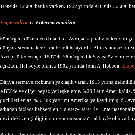
1899’de 12.000 banka varken, 1922 yılında ABD’de 30.000 ban
Emperyalizm
ve Enternasyonalizm
Sömürgeci düzenden daha önce Avrupa kapitalizmi kendini geli
dünya sistemine kendi mührünü basıyordu. Altın standardını Ste
Avrupa ülkeleri için 1887’de Sömürgecilik Savaşı öyle bir evr
açıkladı. Hal böyle olunca 1902 yılında John A. Hobson ‘
Empe
Dünya sermaye stokunun yaklaşık yarısı, 1913 yılına gelindiğinde
ABD’de ve diğer beyaz yerleşkelerde, %20 Latin Amerika’da, %
güçlüleri en az %30’luk yatırımı Amerika’ya kaydırmış idi. Aynı
adından fazlaca bahsedilen ‘Laissez-Faire’ ile ‘Enternasyonali
devirdeki zenginliğini görüyor musunuz? Hal böyle olunca bü
Bir kural belirleyelim, doygun hale gelen hacmin bir seviyeden