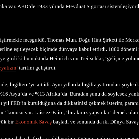
ka var. ABD’de 1933 yılında Mevduat Sigortası sistemleşiyord
ştirmekle meşguldü. Thomas Mun, Doğu Hint Şirketi ile Merkan
rline eşitleyecek biçimde dünyaya kabul ettirdi. 1880 dönemi i
eye girdi ki bu noktada Heinrich von Treitschke, ‘gelişme yol
ryalizm
’ tarifini geliştirdi.
, İngiltere’ye ait idi. Aynı yıllarda İngiliz yatırımları şöyle 
16 Asya’da ve %13 Afrika’da. Buradan şunu da söylesek yanlış
 yıl FED’in kurulduğuna da dikkatinizi çekmek isterim, paranın 
zm’ konusu var. Laissez-Faire, ‘bırakınız yapsınlar’ demek ola
yük bir
Ekonomik Savaş
başladı ve sonunda da iki Dünya Savaş
 sonra daha da fazla artabilmesinin önünün açılması için mevcu