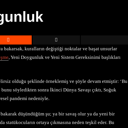
gunluk
a bakarsak, kuralların değiştiği noktalar ve başat unsurlar
eşme
, Yeni Doygunluk ve Yeni Sistem Gereksinimi başlıkları
belirsiz olduğu şeklinde örneklemiş ve şöyle devam etmiştir: ‘Bu
es bunu söyledikten sonra İkinci Dünya Savaşı çıktı, Soğuk
üresel pandemi nedeniyle.
a bakarak düşündüğüm şu; ya bir savaş olur ya da yeni bir
a statükocuların ortaya çıkmasına neden teşkil eder. Bu