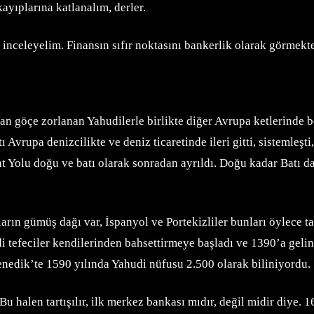
yıplarına katlanalım, derler.
 inceleyelim. Finansın sıfır noktasını bankerlik olarak görmekte
an göçe zorlanan Yahudilerle birlikte diğer Avrupa ketlerinde 
Avrupa denizcilikte ve deniz ticaretinde ileri gitti, sistemleşti
int Yolu doğu ve batı olarak sonradan ayrıldı. Doğu kadar Batı d
arın gümüş dağı var, İspanyol ve Portekizliler bunları öylece t
tefeciler kendilerinden bahsettirmeye başladı ve 1390’a gelind
enedik’te 1590 yılında Yahudi nüfusu 2.500 olarak biliniyordu.
halen tartışılır, ilk merkez bankası mıdır, değil midir diye.