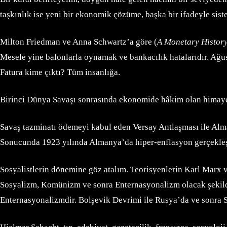
taşkınlık ise yeni bir ekonomik çözüme, başka bir ifadeyle sist
Milton Friedman ve Anna Schwartz’a göre (
A Monetary History 
Mesele yine balonlarla oynamak ve bankacılık hatalarıdır. Ağus
Fatura kime çıktı? Tüm insanlığa.
Birinci Dünya Savaşı sonrasında ekonomide hâkim olan himayec
Savaş tazminatı ödemeyi kabul eden Versay Antlaşması ile Alman
Sonucunda 1923 yılında Almanya’da hiper-enflasyon gerçekleş
Sosyalistlerin dönemine göz atalım. Teorisyenlerin Karl Marx v
Sosyalizm, Komünizm ve sonra Enternasyonalizm olacak şekilde
Enternasyonalizmdir. Bolşevik Devrimi ile Rusya’da ve sonra S