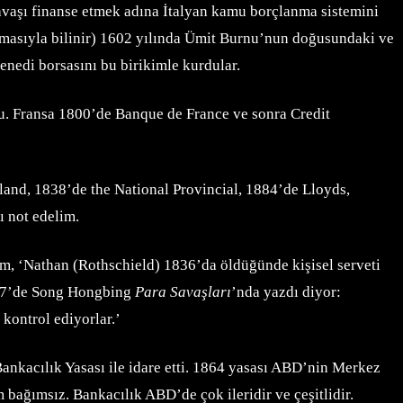
savaşı finanse etmek adına İtalyan kamu borçlanma sistemini
ltmasıyla bilinir) 1602 yılında Ümit Burnu’nun doğusundaki ve
enedi borsasını bu birikimle kurdular.
u. Fransa 1800’de Banque de France ve sonra Credit
and, 1838’de the National Provincial, 1884’de Lloyds,
nı not edelim.
um, ‘Nathan (Rothschield) 1836’da öldüğünde kişisel serveti
2007’de Song Hongbing
Para Savaşları
’nda yazdı diyor:
kontrol ediyorlar.’
ankacılık Yasası ile idare etti. 1864 yasası ABD’nin Merkez
 bağımsız. Bankacılık ABD’de çok ileridir ve çeşitlidir.