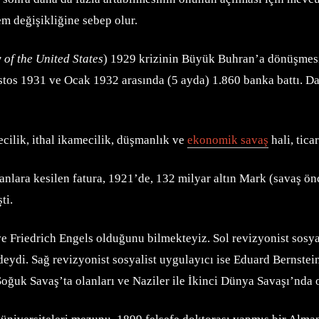
em değişikliğine sebep olur.
of the United States
) 1929 krizinin Büyük Buhran’a dönüşmes
tos 1931 ve Ocak 1932 arasında (5 ayda) 1.860 banka battı. Daha
ilik, ithal ikamecilik, düşmanlık ve
ekonomik savaş
hali, ticar
lara kesilen fatura, 1921’de, 132 milyar altın Mark (savaş önce
ti.
e Friedrich Engels olduğunu bilmekteyiz. Sol revizyonist sosyal
ydi. Sağ revizyonist sosyalist uygulayıcı ise Eduard Bernstei
oğuk Savaş’ta olanları ve Naziler ile İkinci Dünya Savaşı’nda 