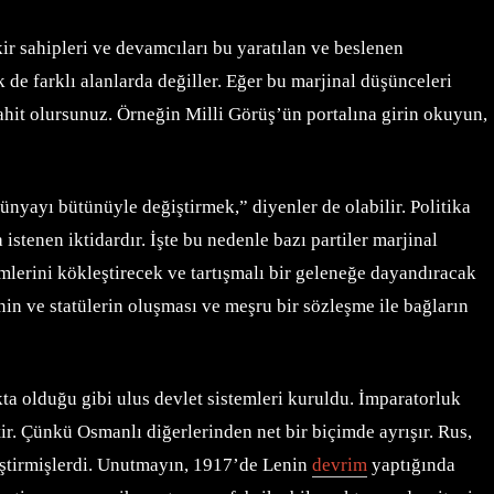
ir sahipleri ve devamcıları bu yaratılan ve beslenen
de farklı alanlarda değiller. Eğer bu marjinal düşünceleri
 şahit olursunuz. Örneğin Milli Görüş’ün portalına girin okuyun,
ünyayı bütünüyle değiştirmek,” diyenler de olabilir. Politika
istenen iktidardır. İşte bu nedenle bazı partiler marjinal
emlerini kökleştirecek ve tartışmalı bir geleneğe dayandıracak
nin ve statülerin oluşması ve meşru bir sözleşme ile bağların
a olduğu gibi ulus devlet sistemleri kuruldu. İmparatorluk
r. Çünkü Osmanlı diğerlerinden net bir biçimde ayrışır. Rus,
eştirmişlerdi. Unutmayın, 1917’de Lenin
devrim
yaptığında