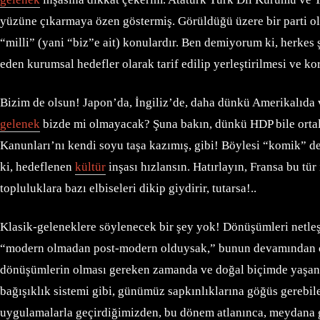
yüzüne çıkarmaya özen göstermiş. Görüldüğü üzere bir parti ola
“milli” (yani “biz”e ait) konulardır. Ben demiyorum ki, herkes 
eden kurumsal hedefler olarak tarif edilip yerleştirilmesi ve k
Bizim de olsun! Japon’da, İngiliz’de, daha dünkü Amerikalıda v
gelenek
bizde mi olmayacak? Şuna bakın, dünkü HDP bile ortal
Kanunları’nı kendi soyu taşa kazımış, gibi! Böylesi “komik” d
ki, hedeflenen
kültür
inşası hızlansın. Hatırlayın, Fransa bu tür
topluluklara bazı elbiseleri dikip giydirir, tutarsa!..
Klasik-geleneklere söylenecek bir şey yok! Dönüşümleri netleştir
“modern olmadan post-modern olduysak,” bunun devamından çar
dönüşümlerin olması gereken zamanda ve doğal biçimde yaşanma
bağışıklık sistemi gibi, günümüz sapkınlıklarına göğüs gerebile
uygulamalarla geçirdiğimizden, bu dönem atlanınca, meydana g