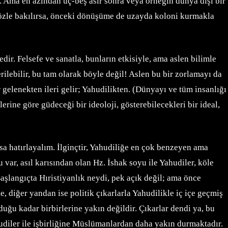
r. Ama en azından üç-beş asır sonra veya örneğin dünya dışı bir
gözle bakılırsa, önceki dönüşüme de uzayda koloni kurmakla
r. Felsefe ve sanatla, bunların etkisiyle, ama aslen bilimle
lebilir, bu tam olarak böyle değil! Aslen bu bir zorlamayı da
 gelenekten ileri gelir; Yahudilikten. (Dünyayı ve tüm insanlığı
rine göre güdeceği bir ideoloji, gösterebilecekleri bir ideal,
sa hatırlayalım. İlginçtir, Yahudiliğe en çok benzeyen ama
var, asıl karısından olan Hz. İshak soyu ile Yahudiler, köle
Başlangıçta Hıristiyanlık neydi, pek açık değil; ama önce
 diğer yandan ise politik çıkarlarla Yahudilikle iç içe geçmiş
ğu kadar birbirlerine yakın değildir. Çıkarlar dendi ya, bu
hudiler ile işbirliğine Müslümanlardan daha yakın durmaktadır.