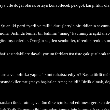
a bile doğal olarak ortaya konabilecek pek çok karşı fikir olab
u an iki parti “yerli ve milli” duruşlarıyla bir iddianın savu
ndırır. Aslında bunlar bir bakıma “inanç” kavramıyla açıklanabi
re inşa ederler. Örneğin seçilen semboller, törenler, renkler, m
hafızasındakilere dayalı yorum farkları üst üste çakıştırılarak t
şturma ve politika yapma” kimi rahatsız ediyor? Başka türlü mü 
ısındakiler tartışmaya başlarlar. Amaç ne idi? Birlik olmak, değ
harsları önde tutmuş ve tüm ülke için kabul edilmesi gereken değ
rk Tarih Kurumu gibi kurumları bunun için kurmuş, bazı sahne s