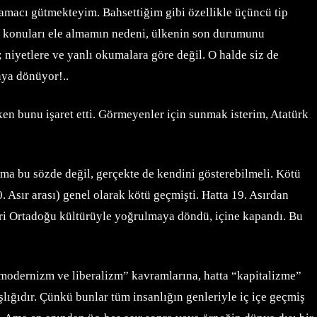
 amacı gütmekteyim. Bahsettiğim gibi özellikle üçüncü tip
ür konuları ele almamın nedeni, ülkenin son durumunu
 niyetlere ve yanlı okumalara göre değil. O halde siz de
nya dönüyor!..
rken bunu işaret etti. Görmeyenler için sunmak isterim, Atatürk
Ama bu sözde değil, gerçekte de kendini gösterebilmeli. Kötü
 Asır arası) genel olarak kötü geçmişti. Hatta 19. Asırdan
leri Ortadoğu kültürüyle yoğrulmaya döndü, içine kapandı. Bu
, modernizm ve liberalizm” kavramlarına, hatta “kapitalizme”
ığıdır. Çünkü bunlar tüm insanlığın genleriyle iç içe geçmiş