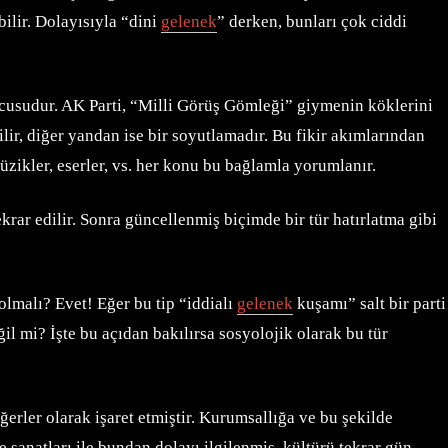
ilir. Dolayısıyla “dini
gelenek
” derken, bunları çok ciddi
nucusudur. AK Parti, “Milli Görüş Gömleği” giymenin köklerini
lir, diğer yandan ise bir soyutlamadır. Bu fikir akımlarından
üzikler, eserler, vs. her konu bu bağlamla yorumlanır.
ekrar edilir. Sonra güncellenmiş biçimde bir tür hatırlatma gibi
olmalı? Evet! Eğer bu tip “iddialı
gelenek
kuşamı” salt bir parti
il mi? İşte bu açıdan bakılırsa sosyolojik olarak bu tür
erler olarak işaret etmiştir. Kurumsallığa ve bu şekilde
anatları ile bundan dolayı ilgilenmiş, kültürü tekrar gün