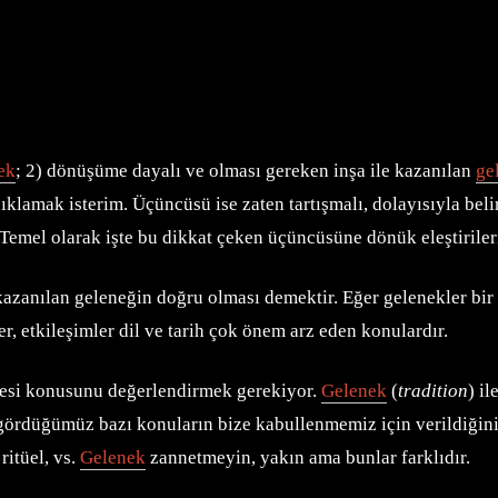
ek
; 2) dönüşüme dayalı ve olması gereken inşa ile kazanılan
ge
lamak isterim. Üçüncüsü ise zaten tartışmalı, dolayısıyla belir
Temel olarak işte bu dikkat çeken üçüncüsüne dönük eleştiriler
zanılan geleneğin doğru olması demektir. Eğer gelenekler bir z
r, etkileşimler dil ve tarih çok önem arz eden konulardır.
mesi konusunu değerlendirmek gerekiyor.
Gelenek
(
tradition
) il
te gördüğümüz bazı konuların bize kabullenmemiz için verildiğ
ritüel, vs.
Gelenek
zannetmeyin, yakın ama bunlar farklıdır.