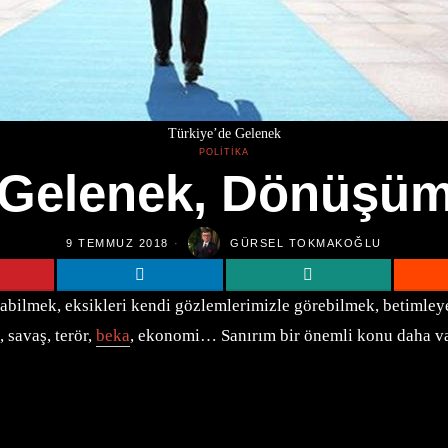
Türkiye’de Gelenek
POLITIKA
 Gelenek, Dönüşüm 
9 TEMMUZ 2018
GÜRSEL TOKMAKOĞLU
olabilmek, eksikleri kendi gözlemlerimizle görebilmek, betimle
, savaş, terör,
beka
, ekonomi… Sanırım bir önemli konu daha var