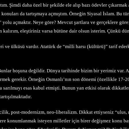
tım. Şimdi daha özel bir şekilde ele alıp bazı ödevler çıkarmak
 konuları da tartışmaya açmıştım. Örneğin Siyasal İslam. Bu t
” yolu açmaktır. Neye göre? Mevcut şartlara ve gerçeklere göre;
alırım, eleştiriniz varsa bütüne dair olsun isterim. Çünkü dü
i ve ülküsü vardır. Atatürk de “milli harsı (kültürü)” tarif ede
Bunlar boşuna değildir. Dünya tarihinde bizim bir yerimiz var. 
vermek gerekir. Örneğin Osmanlı’nın son dönemi (özellikle 17-20.
a sarılmayı esas kabul etmişti. Bunun yan etkisi olarak dikkat
tartışılmaktadır.
cilik, post-modernizm, neo-liberalizm. Dikkat ettiyseniz “ulus
re konumlanmak isteyen milletler için birer değişmez konu başl