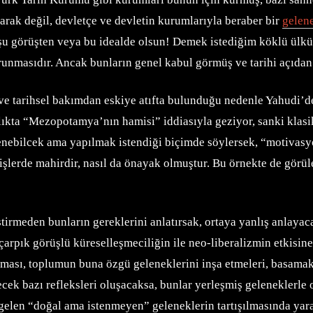
rak değil, devletçe ve devletin kurumlarıyla beraber bir
gelen
şu görüşten veya bu idealde olsun! Demek istediğim köklü ülküle
orunmasıdır. Ancak bunların genel kabul görmüş ve tarihi açıdan 
e tarihsel bakımdan eskiye atıfta bulunduğu nedenle Yahudi’de 
ıkta “Mezopotamya’nın hamisi” iddiasıyla geziyor, sanki klasi
enebilcek ama yapılmak istendiği biçimde söylersek, “motivasyo
 işlerde mahirdir, nasıl da önayak olmuştur. Bu örnekte de görül
meden bunların gereklerini anlatırsak, ortaya yanlış anlayacakla
pık görüşlü küreselleşmeciliğin ile neo-liberalizmin etkisin
sı, toplumun buna özgü geleneklerini inşa etmeleri, basamak 
cek bazı refleksleri oluşacaksa, bunlar yerleşmiş geleneklerle 
elen “doğal ama istenmeyen” geleneklerin tartışılmasında yar