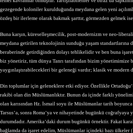
temel kavramlar olmuştur. Tartışılabilenler ve biraz da sapkınl
gezegende koloniler kurulduğunda meydana gelen yeni açılımla
özdeş bir ilerleme olarak bakmak şarttır, görmezden gelmek ise
Buna karşın, küreselleşmecilik, post-modernizm ve neo-liberaliz
meydana getirilen teknolojinin sunduğu yaşam standartlarına d
beraberinde getirdiğinden dolayı tehlikelidir ve ben buna işar
biz yönetiriz, tüm dünya Tanrı tarafından bizim yönetimimize bah
yaygınlaştırabilecekleri bir geleneği vardır; klasik ve modern 
Din toplumlar için geleneklere etki ediyor. Özellikle Ortadoğu
rakibi olan din Müslümanlıktır. Bunun da içinde farklı yönelimle
olan karısından Hz. İsmail soyu ile Müslümanlar tarih boyunca b
Tarsus’a, sonra Roma’ya ve nihayetinde bugünkü coğrafyaya yayıl
durumdadır. Amerika’daki durum bugünkü örnektir. Fakat karakte
bağlamda da işaret edelim, Müslümanlar içindeki bazı ülkeler (