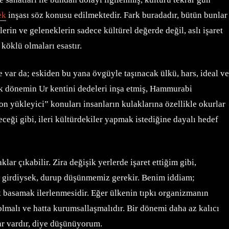
ek
inşası söz konusu edilmektedir. Fark buradadır, bütün bunlar
rin ve geleneklerin sadece kültürel değerde değil, aslı işaret
köklü olmaları esastır.
var da; eskiden bu yana övgüyle taşınacak ülkü, hars, ideal ve
k dönemin Ur kentini dedeleri inşa etmiş, Hammurabi
n yükleyici” konuları insanların kulaklarına özellikle okurlar
eceği gibi, ileri kültürdekiler yapmak istediğine dayalı hedef
r çıkabilir. Zira değişik yerlerde işaret ettiğim gibi,
e girdiysek, durup düşünmemiz gerekir. Benim iddiam;
basamak ilerlenmesidir. Eğer ülkenin tıpkı organizmanın
olmalı ve hatta kurumsallaşmalıdır. Bir dönemi daha az kalıcı
ar vardır, diye düşünüyorum.