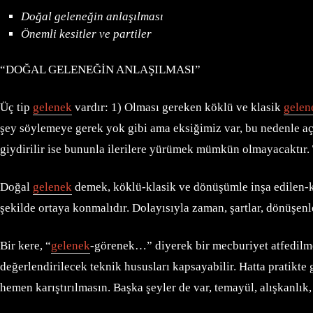
Doğal geleneğin anlaşılması
Önemli kesitler ve partiler
“DOĞAL GELENEĞİN ANLAŞILMASI”
Üç tip
gelenek
vardır: 1) Olması gereken köklü ve klasik
gelen
şey söylemeye gerek yok gibi ama eksiğimiz var, bu nedenle açık
giydirilir ise bununla ilerilere yürümek mümkün olmayacaktır. 
Doğal
gelenek
demek, köklü-klasik ve dönüşümle inşa edilen-ka
şekilde ortaya konmalıdır. Dolayısıyla zaman, şartlar, dönüşenle
Bir kere, “
gelenek
-görenek…” diyerek bir mecburiyet atfedil
değerlendirilecek teknik hususları kapsayabilir. Hatta pratik
hemen karıştırılmasın. Başka şeyler de var, temayül, alışkanlık, 