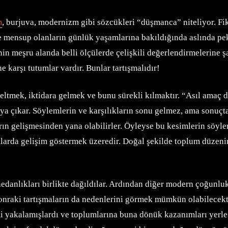
m
, burjuva, modernizm gibi sözcükleri “düşmanca” niteliyor. Fik
 mensup olanların günlük yaşamlarına bakıldığında aslında pek 
rinin meşru alanda belli ölçülerde çelişkili değerlendirmelerine
 karşı tutumlar vardır. Bunlar tartışmalıdır!
seltmek, iktidara gelmek ve bunu sürekli kılmaktır. “Asıl amaç d
aya çıkar. Söylemlerin ve karşılıkların sonu gelmez, ama sonuçta 
arın gelişmesinden yana olabilirler. Öyleyse bu kesimlerin söyl
artlarda gelişim göstermek üzeredir. Doğal şekilde toplum düzeni
nlıkları birlikte dağıldılar. Ardından diğer modern çoğunlukt
onraki tartışmaların da nedenlerini görmek mümkün olabilecekti
i yakalamışlardı ve toplumlarına buna dönük kazanımları yerl