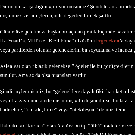
Durumun karışıklığını görüyor musunuz? Şimdi teknik bir iddiay
düşünmek ve süreçleri içinde değerlendirmek şarttır.
Günümüze gelelim ve başka bir açıdan pratik biçimde bakalım: Ş
Hz. Yusuf’a, MHP ise “Kızıl Elma” ülküsünü
Ergenekon
’a daya
veya partilerden olanlar geleneklerini bu soyutlama ve inanca gö
Aslen var olan “klasik geleneksel” ögeler ile bu görüştekilerin 
sunulur. Ama az da olsa nüansları vardır.
Şimdi söyler misiniz, bu “geleneklere dayalı fikir hareketi olu
veya fraksiyonun kendisine aitmiş gibi düşünülürse, bu kez karş
hadiselere, “ötekileştirme” veya “ötekileşme” denmektedir.
Halbuki bir “kurucu” olan Atatürk bu tip “ülkü” ifadelerini ve 
gelenek
inşasına dikkat çekerim. Atatürk Türk Dil Kurumu ve Tü