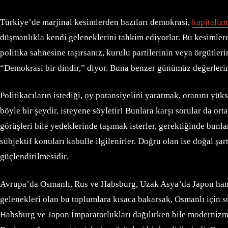
Türkiye’de marjinal kesimlerden bazıları demokrasi,
kapitaliz
düşmanlıkla kendi geleneklerini tahkim ediyorlar. Bu kesimlere
politika sahnesine taşırsanız, kurulu partilerinin veya örgütle
“Demokrasi bir dindir,” diyor. Buna benzer günümüz değerlerine
Politikacıların istediği, oy potansiyelini yaratmak, oranını yük
böyle bir şeydir, isteyene söyletir! Bunlara karşı sorular da ort
görüşleri bile yedeklerinde taşımak isterler, gerektiğinde bunl
sübjektif konuları kabulle ilgilenirler. Doğru olan ise doğal ş
güçlendirilmesidir.
Avrupa’da Osmanlı, Rus ve Habsburg, Uzak Asya’da Japon haneda
gelenekleri olan bu toplumlara kısaca bakarsak, Osmanlı için s
Habsburg ve Japon İmparatorlukları dağılırken bile modernizm