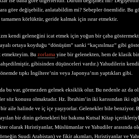
ıklar ise bana göre diğerleridir. Durum değişmez mi? Değişebili
ra göre değişebilir, anlatabildim mi? Sebepler önemlidir. Bu 
 tamamen körlüktür, geride kalmak için ısrar etmektir.
m kendi geleneğini icat etmek için yoğun bir çaba göstermektedi
ayalı ortaya koyduğu “dönüşüm” sanki “kaçınılmaz” gibi gösteri
et etmekteyim. Bu
zorlama
yine bir gelenekten, hem de klasik bir
şedilmiştir, gibisinden düşünceleri vardır.) Yahudilerin kendile
dönemde tıpkı İngiltere’nin veya Japonya’nın yaptıkları gibi.
’da bu var, görmezden gelmek eksiklik olur. Bu nedenle az da ol
r söz konusu olmaktadır. Hz. İbrahim’in iki karısından iki oğlu 
ir aile halinde ve iç içe yaşıyorlar. Gelenekler bile benziyor. 
an bir dinin gelenekleri bir bakıma Kutsal Kitap içerikleriyle,
r olarak Hıristiyanlar, Müslümanlar ve Yahudiler arasında oldu
örneğin Suudi Arabistan) ve fikir akımları, Hıristiyanlar ve Ya