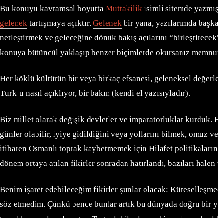
Bu konuyu kavramsal boyutta
Muttakilik
isimli sitemde yazmış
gelenek
tartışmaya açıktır.
Gelenek
bir yana, yazılarımda başka
netleştirmek ve geleceğine dönük bakış açılarını “birleştirecek
konuya bütüncül yaklaşıp benzer biçimlerde okursanız memnun k
Her köklü kültürün bir veya birkaç efsanesi, geleneksel değerler
Türk’ü nasıl açıklıyor, bir bakın (kendi el yazısıyladır).
Biz millet olarak değişik devletler ve imparatorluklar kurduk. 
günler olabilir, iyiye gidildiğini veya yollarını bilmek, omuz 
itibaren Osmanlı toprak kaybetmemek için Hilafet politikaların
dönem ortaya atılan fikirler sonradan hatırlandı, bazıları halen 
Benim işaret edebileceğim fikirler şunlar olacak: Küreselleşme
söz etmedim. Çünkü bence bunlar artık bu dünyada doğru bir ye