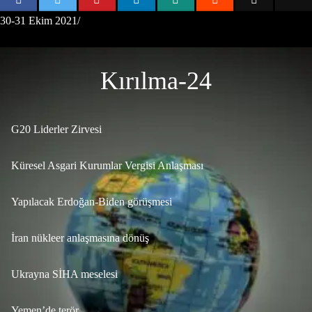
30-31 Ekim 2021/
Kırılma-24
G20 Liderler Zirvesi
Küresel Asgari Kurumlar Vergisi Anlaşması
Yapılacak Erdoğan-Biden görüşmesi
İran nükleer anlaşmasına dönüş
Ukrayna SİHA meselesi
Yemen’de terör