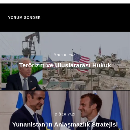
ÖNCEKİ YAZI
Terörizm ve Uluslararası Hukuk
DİĞER YAZI
Yunanistan’ın Anlaşmazlık Stratejisi