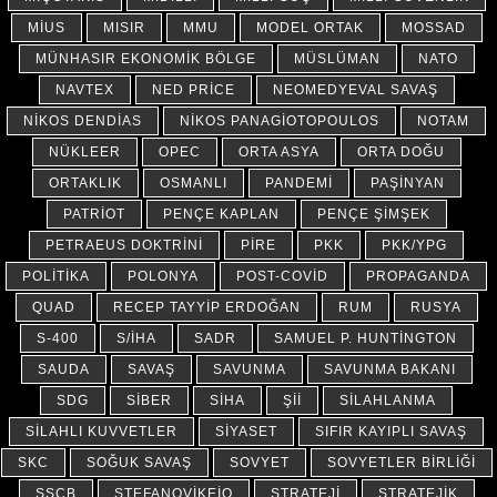
MİUS
MISIR
MMU
MODEL ORTAK
MOSSAD
MÜNHASIR EKONOMIK BÖLGE
MÜSLÜMAN
NATO
NAVTEX
NED PRICE
NEOMEDYEVAL SAVAŞ
NIKOS DENDIAS
NIKOS PANAGIOTOPOULOS
NOTAM
NÜKLEER
OPEC
ORTA ASYA
ORTA DOĞU
ORTAKLIK
OSMANLI
PANDEMI
PAŞINYAN
PATRIOT
PENÇE KAPLAN
PENÇE ŞIMŞEK
PETRAEUS DOKTRINI
PIRE
PKK
PKK/YPG
POLITIKA
POLONYA
POST-COVID
PROPAGANDA
QUAD
RECEP TAYYIP ERDOĞAN
RUM
RUSYA
S-400
S/İHA
SADR
SAMUEL P. HUNTINGTON
SAUDA
SAVAŞ
SAVUNMA
SAVUNMA BAKANI
SDG
SIBER
SİHA
ŞII
SILAHLANMA
SILAHLI KUVVETLER
SIYASET
SIFIR KAYIPLI SAVAŞ
SKC
SOĞUK SAVAŞ
SOVYET
SOVYETLER BIRLIĞI
SSCB
STEFANOVIKEIO
STRATEJI
STRATEJIK