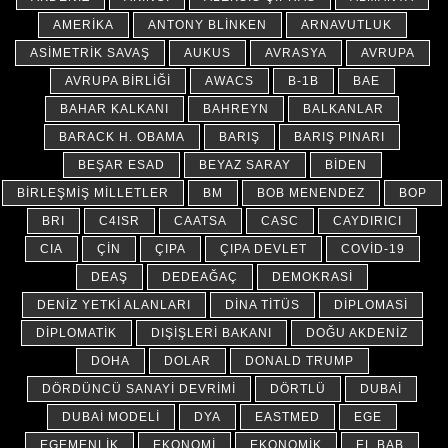
AMERIKA
ANTONY BLINKEN
ARNAVUTLUK
ASIMETRIK SAVAŞ
AUKUS
AVRASYA
AVRUPA
AVRUPA BIRLIĞI
AWACS
B-1B
BAE
BAHAR KALKANI
BAHREYN
BALKANLAR
BARACK H. OBAMA
BARIŞ
BARIŞ PINARI
BEŞAR ESAD
BEYAZ SARAY
BIDEN
BIRLEŞMIŞ MILLETLER
BM
BOB MENENDEZ
BOP
BRI
C4ISR
CAATSA
CASC
CAYDIRICI
CIA
ÇIN
ÇIPA
ÇIPA DEVLET
COVID-19
DEAŞ
DEDEAĞAÇ
DEMOKRASI
DENIZ YETKI ALANLARI
DINA TITÜS
DIPLOMASI
DIPLOMATIK
DIŞIŞLERI BAKANI
DOĞU AKDENIZ
DOHA
DOLAR
DONALD TRUMP
DÖRDÜNCÜ SANAYI DEVRIMI
DÖRTLÜ
DUBAI
DUBAI MODELI
DYA
EASTMED
EGE
EGEMENLIK
EKONOMI
EKONOMIK
EL BAB