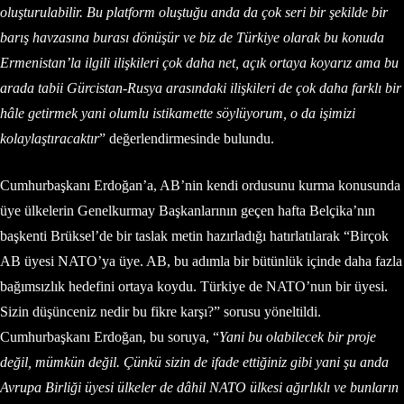
oluşturulabilir. Bu platform oluştuğu anda da çok seri bir şekilde bir
barış havzasına burası dönüşür ve biz de Türkiye olarak bu konuda
Ermenistan’la ilgili ilişkileri çok daha net, açık ortaya koyarız ama bu
arada tabii Gürcistan-Rusya arasındaki ilişkileri de çok daha farklı bir
hâle getirmek yani olumlu istikamette söylüyorum, o da işimizi
kolaylaştıracaktır
” değerlendirmesinde bulundu.
Cumhurbaşkanı Erdoğan’a, AB’nin kendi ordusunu kurma konusunda
üye ülkelerin Genelkurmay Başkanlarının geçen hafta Belçika’nın
başkenti Brüksel’de bir taslak metin hazırladığı hatırlatılarak “Birçok
AB üyesi NATO’ya üye. AB, bu adımla bir bütünlük içinde daha fazla
bağımsızlık hedefini ortaya koydu. Türkiye de NATO’nun bir üyesi.
Sizin düşünceniz nedir bu fikre karşı?” sorusu yöneltildi.
Cumhurbaşkanı Erdoğan, bu soruya, “
Yani bu olabilecek bir proje
değil, mümkün değil. Çünkü sizin de ifade ettiğiniz gibi yani şu anda
Avrupa Birliği üyesi ülkeler de dâhil NATO ülkesi ağırlıklı ve bunların