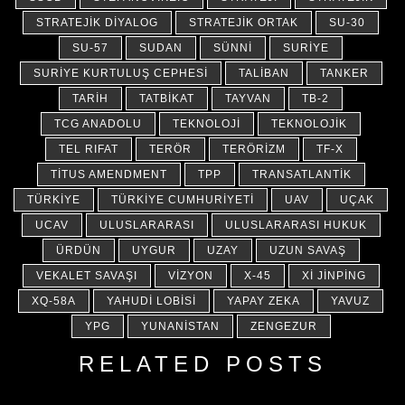
STRATEJIK DIYALOG
STRATEJIK ORTAK
SU-30
SU-57
SUDAN
SÜNNI
SURIYE
SURIYE KURTULUŞ CEPHESI
TALIBAN
TANKER
TARIH
TATBIKAT
TAYVAN
TB-2
TCG ANADOLU
TEKNOLOJI
TEKNOLOJIK
TEL RIFAT
TERÖR
TERÖRIZM
TF-X
TITUS AMENDMENT
TPP
TRANSATLANTIK
TÜRKIYE
TÜRKIYE CUMHURIYETI
UAV
UÇAK
UCAV
ULUSLARARASI
ULUSLARARASI HUKUK
ÜRDÜN
UYGUR
UZAY
UZUN SAVAŞ
VEKALET SAVAŞI
VIZYON
X-45
XI JINPING
XQ-58A
YAHUDI LOBISI
YAPAY ZEKA
YAVUZ
YPG
YUNANISTAN
ZENGEZUR
RELATED POSTS