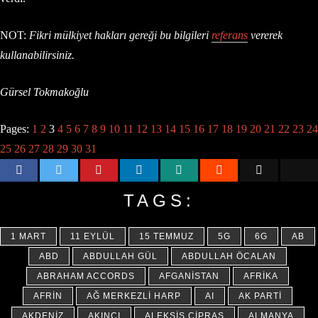
NOT:
Fikri mülkiyet hakları gereği bu bilgileri
referans
vererek
kullanabilirsiniz.
Gürsel Tokmakoğlu
Pages:
1
2
3
4
5
6
7
8
9
10
11
12
13
14
15
16
17
18
19
20
21
22
23
24
25
26
27
28
29
30
31
TAGS:
1 MART
11 EYLÜL
15 TEMMUZ
5G
6G
AB
ABD
ABDULLAH GÜL
ABDULLAH ÖCALAN
ABRAHAM ACCORDS
AFGANISTAN
AFRIKA
AFRIN
AĞ MERKEZLI HARP
AI
AK PARTI
AKDENIZ
AKINCI
ALEKSIS ÇIPRAS
ALMANYA