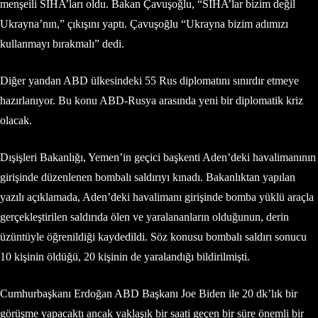
menşeili SİHA’ları oldu. Bakan Çavuşoğlu, “SİHA’lar bizim değil
Ukrayna’nın,” çıkışını yaptı. Çavuşoğlu “Ukrayna bizim adımızı
kullanmayı bırakmalı” dedi.
Diğer yandan ABD ülkesindeki 55 Rus diplomatını sınırdır etmeye
hazırlanıyor. Bu konu ABD-Rusya arasında yeni bir diplomatik kriz
olacak.
Dışişleri Bakanlığı, Yemen’in geçici başkenti Aden’deki havalimanının
girişinde düzenlenen bombalı saldırıyı kınadı. Bakanlıktan yapılan
yazılı açıklamada, Aden’deki havalimanı girişinde bomba yüklü araçla
gerçekleştirilen saldırıda ölen ve yaralananların olduğunun, derin
üzüntüyle öğrenildiği kaydedildi. Söz konusu bombalı saldırı sonucu
10 kişinin öldüğü, 20 kişinin de yaralandığı bildirilmişti.
Cumhurbaşkanı Erdoğan ABD Başkanı Joe Biden ile 20 dk’lık bir
görüşme yapacaktı ancak yaklaşık bir saati geçen bir süre önemli bir