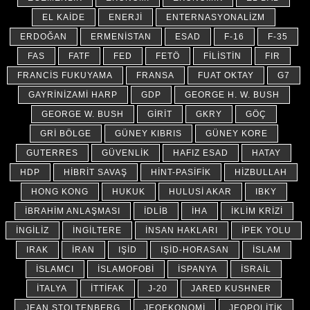
EL KAIDE
ENERJI
ENTERNASYONALIZM
ERDOĞAN
ERMENISTAN
ESAD
F-16
F-35
FAS
FATF
FED
FETÖ
FILISTIN
FIR
FRANCIS FUKUYAMA
FRANSA
FUAT OKTAY
G7
GAYRINIZAMI HARP
GDP
GEORGE H. W. BUSH
GEORGE W. BUSH
GIRIT
GKRY
GÖÇ
GRI BÖLGE
GÜNEY KIBRIS
GÜNEY KORE
GUTERRES
GÜVENLIK
HAFIZ ESAD
HATAY
HDP
HIBRIT SAVAŞ
HINT-PASIFIK
HIZBULLAH
HONG KONG
HUKUK
HULUSI AKAR
IBKY
İBRAHIM ANLAŞMASI
İDLIB
İHA
IKLIM KRIZI
İNGILIZ
İNGILTERE
İNSAN HAKLARI
İPEK YOLU
IRAK
İRAN
IŞİD
IŞİD-HORASAN
İSLAM
İSLAMCI
İSLAMOFOBI
İSPANYA
İSRAIL
İTALYA
İTTIFAK
J-20
JARED KUSHNER
JEAN STOLTENBERG
JEOEKONOMI
JEOPOLITIK