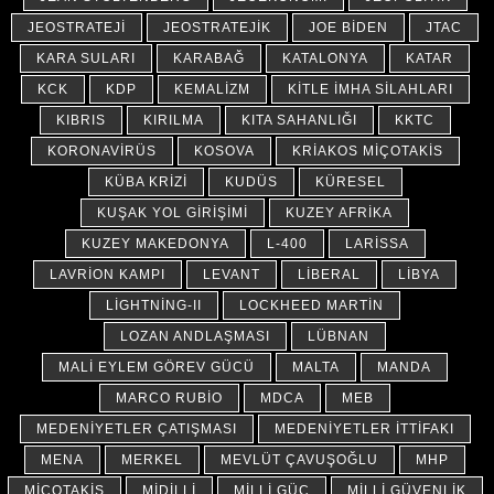
JEOSTRATEJI
JEOSTRATEJIK
JOE BIDEN
JTAC
KARA SULARI
KARABAĞ
KATALONYA
KATAR
KCK
KDP
KEMALIZM
KITLE İMHA SILAHLARI
KIBRIS
KIRILMA
KITA SAHANLIĞI
KKTC
KORONAVIRÜS
KOSOVA
KRIAKOS MIÇOTAKIS
KÜBA KRIZI
KUDÜS
KÜRESEL
KUŞAK YOL GIRIŞIMI
KUZEY AFRIKA
KUZEY MAKEDONYA
L-400
LARISSA
LAVRION KAMPI
LEVANT
LIBERAL
LIBYA
LIGHTNING-II
LOCKHEED MARTIN
LOZAN ANDLAŞMASI
LÜBNAN
MALI EYLEM GÖREV GÜCÜ
MALTA
MANDA
MARCO RUBIO
MDCA
MEB
MEDENIYETLER ÇATIŞMASI
MEDENIYETLER İTTIFAKI
MENA
MERKEL
MEVLÜT ÇAVUŞOĞLU
MHP
MIÇOTAKIS
MIDILLI
MILLI GÜÇ
MILLI GÜVENLIK