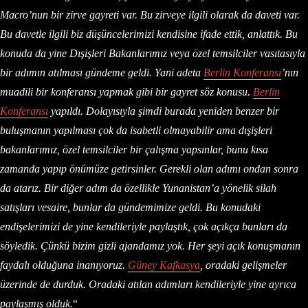
Macro’nun bir zirve gayreti var. Bu zirveye ilgili olarak da daveti var.
Bu davetle ilgili biz düşüncelerimizi kendisine ifade ettik, anlattık. Bu
konuda da yine Dışişleri Bakanlarımız veya özel temsilciler vasıtasıyla
bir adımın atılması gündeme geldi. Yani adeta
Berlin Konferansı
’nın
muadili bir konferansı yapmak gibi bir gayret söz konusu.
Berlin
Konferansı
yapıldı. Dolayısıyla şimdi burada yeniden benzer bir
buluşmanın yapılması çok da isabetli olmayabilir ama dışişleri
bakanlarımız, özel temsilciler bir çalışma yapsınlar, bunu kısa
zamanda yapıp önümüze getirsinler. Gerekli olan adımı ondan sonra
da atarız.
Bir diğer adım da özellikle Yunanistan’a yönelik silah
satışları vesaire, bunlar da gündemimize geldi. Bu konudaki
endişelerimizi de yine kendileriyle paylaştık, çok açıkça bunları da
söyledik. Çünkü bizim gizli ajandamız yok. Her şeyi açık konuşmanın
faydalı olduğuna inanıyoruz.
Güney Kafkasya
, oradaki gelişmeler
üzerinde de durduk. Oradaki atılan adımları kendileriyle yine ayrıca
paylaşmış olduk.
“