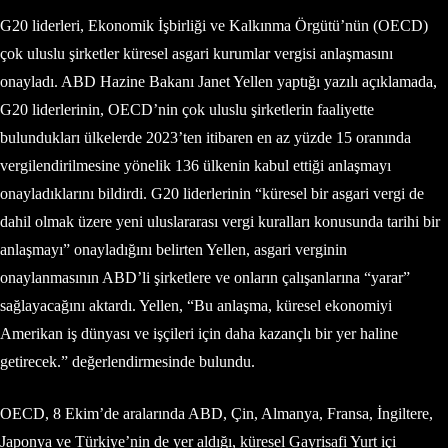
G20 liderleri, Ekonomik İşbirliği ve Kalkınma Örgütü’nün (OECD)
çok uluslu şirketler küresel asgari kurumlar vergisi anlaşmasını
onayladı. ABD Hazine Bakanı Janet Yellen yaptığı yazılı açıklamada,
G20 liderlerinin, OECD’nin çok uluslu şirketlerin faaliyette
bulundukları ülkelerde 2023’ten itibaren en az yüzde 15 oranında
vergilendirilmesine yönelik 136 ülkenin kabul ettiği anlaşmayı
onayladıklarını bildirdi. G20 liderlerinin “küresel bir asgari vergi de
dahil olmak üzere yeni uluslararası vergi kuralları konusunda tarihi bir
anlaşmayı” onayladığını belirten Yellen, asgari verginin
onaylanmasının ABD’li şirketlere ve onların çalışanlarına “yarar”
sağlayacağını aktardı. Yellen, “Bu anlaşma, küresel ekonomiyi
Amerikan iş dünyası ve işçileri için daha kazançlı bir yer haline
getirecek.” değerlendirmesinde bulundu.
OECD, 8 Ekim’de aralarında ABD, Çin, Almanya, Fransa, İngiltere,
Japonya ve Türkiye’nin de yer aldığı, küresel Gayrisafi Yurt içi