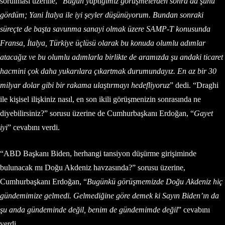
sorulması üzerine, “
Bugün yaptığımız görüşmelerden sonra da şunu
gördüm; Yani İtalya ile iyi şeyler düşünüyorum. Bundan sonraki
süreçte de başta savunma sanayi olmak üzere SAMP-T konusunda
Fransa, İtalya, Türkiye üçlüsü olarak bu konuda olumlu adımlar
atacağız ve bu olumlu adımlarla birlikte de aramızda şu andaki ticaret
hacmini çok daha yukarılara çıkartmak durumundayız. En az bir 30
milyar dolar gibi bir rakama ulaştırmayı hedefliyoruz
” dedi. “Draghi
ile kişisel ilişkiniz nasıl, en son ikili görüşmenizin sonrasında ne
diyebilirsiniz?” sorusu üzerine de Cumhurbaşkanı Erdoğan, “
Gayet
iyi
” cevabını verdi.
“ABD Başkanı Biden, herhangi tansiyon düşürme girişiminde
bulunacak mı Doğu Akdeniz havzasında?” sorusu üzerine,
Cumhurbaşkanı Erdoğan, “
Bugünkü görüşmemizde Doğu Akdeniz hiç
gündemimize gelmedi. Gelmediğine göre demek ki Sayın Biden’ın da
şu anda gündeminde değil, benim de gündemimde değil
” cevabını
verdi.