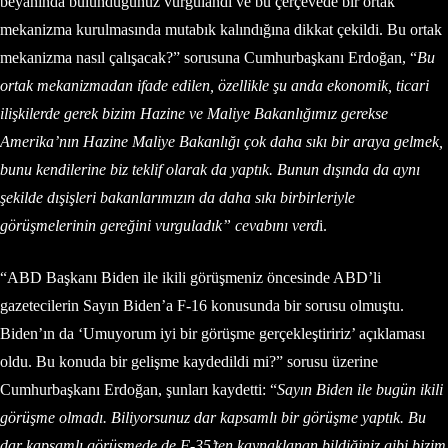
beyanında bulunduğunuz vurgulandı ve bu çerçevede bir ortak
mekanizma kurulmasında mutabık kalındığına dikkat çekildi. Bu ortak
mekanizma nasıl çalışacak?” sorusuna Cumhurbaşkanı Erdoğan, “
Bu
ortak mekanizmadan ifade edilen, özellikle şu anda ekonomik, ticari
ilişkilerde gerek bizim Hazine ve Maliye Bakanlığımız gerekse
Amerika’nın Hazine Maliye Bakanlığı çok daha sıkı bir araya gelmek,
bunu kendilerine biz teklif olarak da yaptık. Bunun dışında da aynı
şekilde dışişleri bakanlarımızın da daha sıkı birbirleriyle
görüşmelerinin gereğini vurguladık” cevabını verd
i.
“ABD Başkanı Biden ile ikili görüşmeniz öncesinde ABD’li
gazetecilerin Sayın Biden’a F-16 konusunda bir sorusu olmuştu.
Biden’ın da ‘Umuyorum iyi bir görüşme gerçekleştiririz’ açıklaması
oldu. Bu konuda bir gelişme kaydedildi mi?” sorusu üzerine
Cumhurbaşkanı Erdoğan, şunları kaydetti: “
Sayın Biden ile bugün ikili
görüşme olmadı. Biliyorsunuz dar kapsamlı bir görüşme yaptık. Bu
dar kapsamlı görüşmede de F-35’ten kaynaklanan bildiğiniz gibi bizim